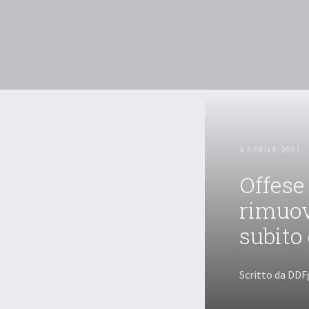
4 APRILE 2017
Offese 
rimuov
subito 
Scritto da DDF