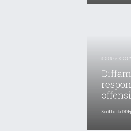
9 GENNAIO 201
Diffama
respon
offens
Scritto da DDF