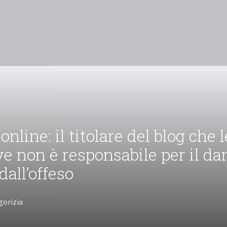
online: il titolare del blog che l
e non è responsabile per il d
dall’offeso
gorizia