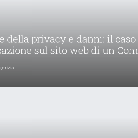
6
 della privacy e danni: il caso
cazione sul sito web di un Co
gorizia