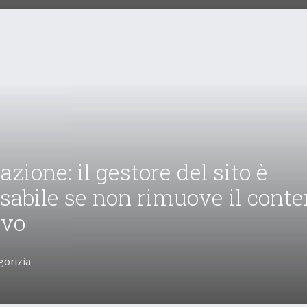
7
zione: il gestore del sito è
sabile se non rimuove il cont
ivo
gorizia