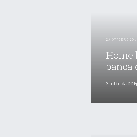
25 OTTOBRE 201
Home b
banca 
Scritto da DDF