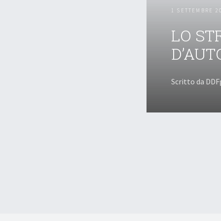
1 SETTEMBRE 2
LO ST
D’AUT
Scritto da DDF