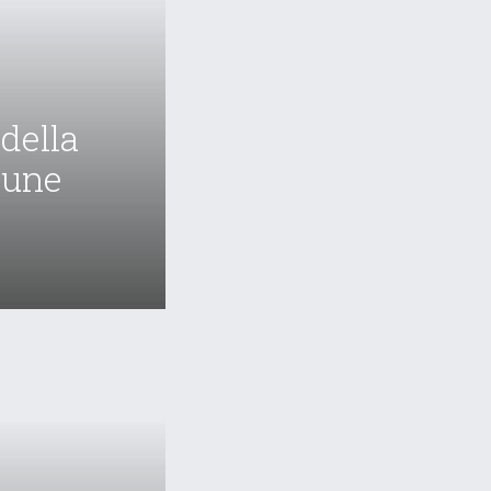
 della
mune