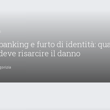
6
anking e furto di identità: qu
deve risarcire il danno
gorizia