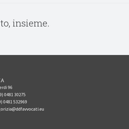
to, insieme.
IA
erdi 96
39) 0481 30275
9) 0481 532969
orizia@ddfavvocati.eu