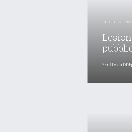
14 OTTOBRE 201
Lesione
pubbli
Scritto da DDF