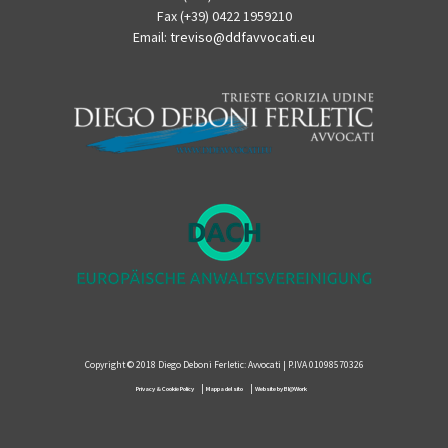
Fax (+39) 0422 1959210
Email:
treviso@ddfavvocati.eu
Copyright © 2018 Diego Deboni Ferletic: Avvocati | P.IVA 01098570326
|
|
Privacy & Cookie Policy
Mappa del sito
Website by BI@Work