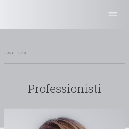
Home
Studio
Professionisti
HOME
TEAM
Sedi
News
Attività
Network
Professionisti
Pro bono
Selettore di lingua