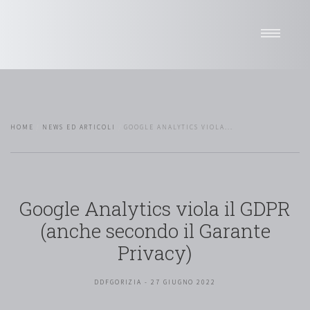
Home
Studio
Professionisti
HOME
NEWS ED ARTICOLI
GOOGLE ANALYTICS VIOLA...
Sedi
News
Attività
Network
Google Analytics viola il GDPR
Pro bono
(anche secondo il Garante
Selettore di lingua
Privacy)
DDFGORIZIA - 27 GIUGNO 2022