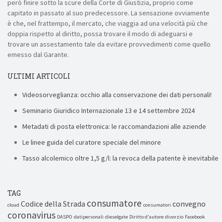
però finire sotto la scure della Corte di Giustizia, proprio come
capitato in passato al suo predecessore. La sensazione ovviamente
è che, nel frattempo, il mercato, che viaggia ad una velocità più che
doppia rispetto al diritto, possa trovare il modo di adeguarsi e
trovare un assestamento tale da evitare provvedimenti come quello
emesso dal Garante.
ULTIMI ARTICOLI
Videosorveglianza: occhio alla conservazione dei dati personali!
Seminario Giuridico Internazionale 13 e 14 settembre 2024
Metadati di posta elettronica: le raccomandazioni alle aziende
Le linee guida del curatore speciale del minore
Tasso alcolemico oltre 1,5 g/l: la revoca della patente è inevitabile
TAG
consumatore
Codice della Strada
convegno
cloud
consumatori
coronavirus
DASPO
datipersonali
dieselgate
Diritto d'autore
divorzio
Facebook