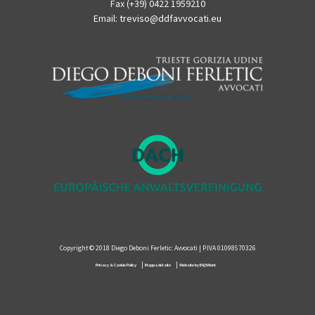
Fax (+39) 0422 1959210
Email:
treviso@ddfavvocati.eu
Copyright © 2018 Diego Deboni Ferletic: Avvocati | P.IVA 01098570326
|
|
Privacy & Cookie Policy
Mappa del sito
Website by BI@Work