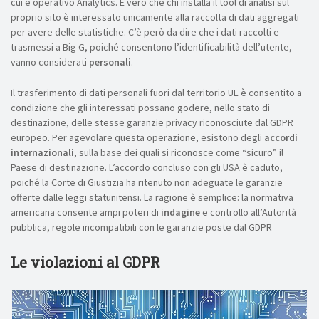
cui è operativo Analytics. È vero che chi installa il tool di analisi sul
proprio sito è interessato unicamente alla raccolta di dati aggregati
per avere delle statistiche. C’è però da dire che i dati raccolti e
trasmessi a Big G, poiché consentono l’identificabilità dell’utente,
vanno considerati
personali
.
Il trasferimento di dati personali fuori dal territorio UE è consentito a
condizione che gli interessati possano godere, nello stato di
destinazione, delle stesse garanzie privacy riconosciute dal GDPR
europeo. Per agevolare questa operazione, esistono degli
accordi
internazionali
, sulla base dei quali si riconosce come “sicuro” il
Paese di destinazione. L’accordo concluso con gli USA è caduto,
poiché la Corte di Giustizia ha ritenuto non adeguate le garanzie
offerte dalle leggi statunitensi. La ragione è semplice: la normativa
americana consente ampi poteri di
indagine
e controllo all’Autorità
pubblica, regole incompatibili con le garanzie poste dal GDPR
Le violazioni al GDPR