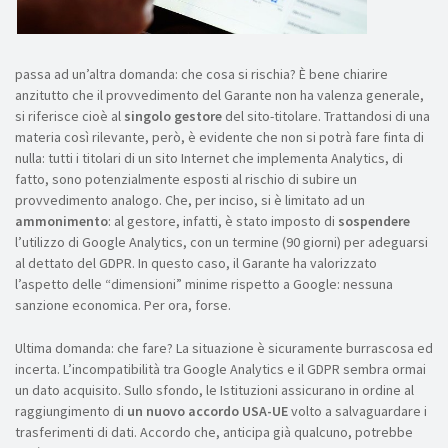
passa ad un’altra domanda: che cosa si rischia? È bene chiarire
anzitutto che il provvedimento del Garante non ha valenza generale,
si riferisce cioè al
singolo gestore
del sito-titolare. Trattandosi di una
materia così rilevante, però, è evidente che non si potrà fare finta di
nulla: tutti i titolari di un sito Internet che implementa Analytics, di
fatto, sono potenzialmente esposti al rischio di subire un
provvedimento analogo. Che, per inciso, si è limitato ad un
ammonimento
: al gestore, infatti, è stato imposto di
sospendere
l’utilizzo di Google Analytics, con un termine (90 giorni) per adeguarsi
al dettato del GDPR. In questo caso, il Garante ha valorizzato
l’aspetto delle “dimensioni” minime rispetto a Google: nessuna
sanzione economica. Per ora, forse.
Ultima domanda: che fare? La situazione è sicuramente burrascosa ed
incerta. L’incompatibilità tra Google Analytics e il GDPR sembra ormai
un dato acquisito. Sullo sfondo, le Istituzioni assicurano in ordine al
raggiungimento di
un nuovo accordo USA-UE
volto a salvaguardare i
trasferimenti di dati. Accordo che, anticipa già qualcuno, potrebbe