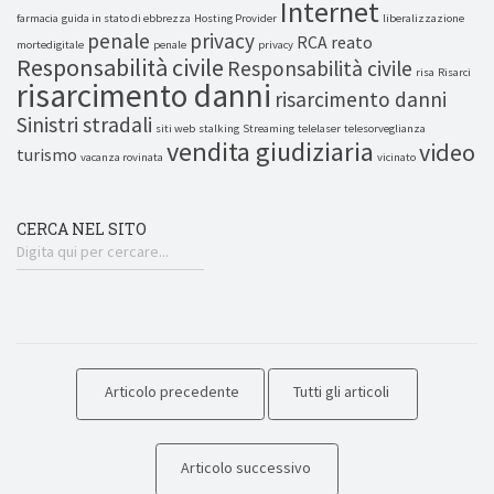
Internet
farmacia
guida in stato di ebbrezza
Hosting Provider
liberalizzazione
penale
privacy
RCA
reato
mortedigitale
penale
privacy
Responsabilità civile
Responsabilità civile
risa
Risarci
risarcimento danni
risarcimento danni
Sinistri stradali
siti web
stalking
Streaming
telelaser
telesorveglianza
vendita giudiziaria
video
turismo
vacanza rovinata
vicinato
CERCA NEL SITO
Articolo precedente
Tutti gli articoli
Articolo successivo