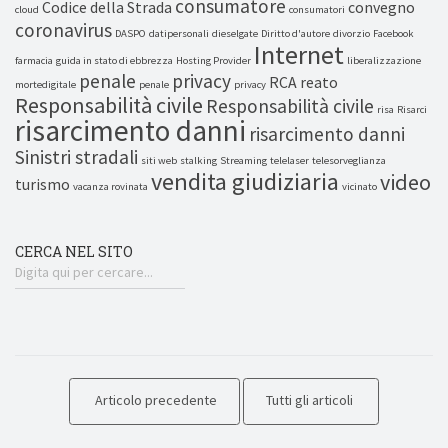
consumatore
Codice della Strada
convegno
cloud
consumatori
coronavirus
DASPO
datipersonali
dieselgate
Diritto d'autore
divorzio
Facebook
Internet
farmacia
guida in stato di ebbrezza
Hosting Provider
liberalizzazione
penale
privacy
RCA
reato
mortedigitale
penale
privacy
Responsabilità civile
Responsabilità civile
risa
Risarci
risarcimento danni
risarcimento danni
Sinistri stradali
siti web
stalking
Streaming
telelaser
telesorveglianza
vendita giudiziaria
video
turismo
vacanza rovinata
vicinato
CERCA NEL SITO
Articolo precedente
Tutti gli articoli