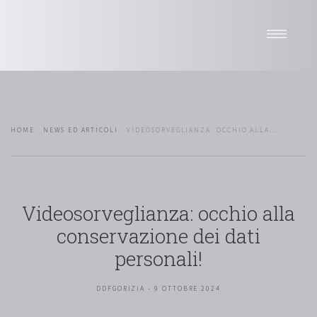
Home
Studio
Professionisti
HOME
NEWS ED ARTICOLI
VIDEOSORVEGLIANZA: OCCHIO ALLA...
Sedi
News
Attività
Network
Videosorveglianza: occhio alla
Pro bono
conservazione dei dati
Selettore di lingua
personali!
DDFGORIZIA - 9 OTTOBRE 2024