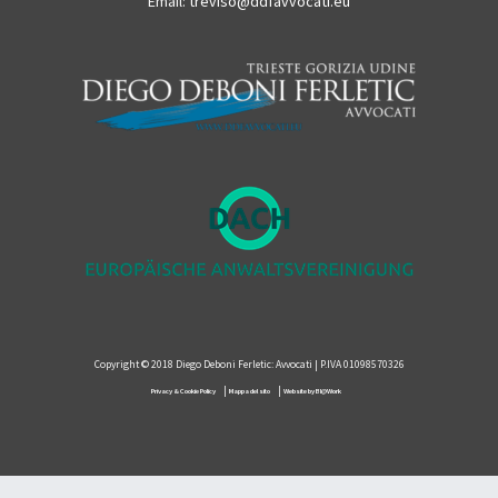
Email:
treviso@ddfavvocati.eu
Copyright © 2018 Diego Deboni Ferletic: Avvocati | P.IVA 01098570326
|
|
Privacy & Cookie Policy
Mappa del sito
Website by BI@Work