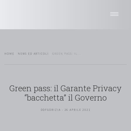
Home
Studio
Professionisti
HOME
NEWS ED ARTICOLI
GREEN PASS: IL...
Sedi
News
Attività
Network
Green pass: il Garante Privacy
Pro bono
“bacchetta” il Governo
Selettore di lingua
DDFGORIZIA - 26 APRILE 2021