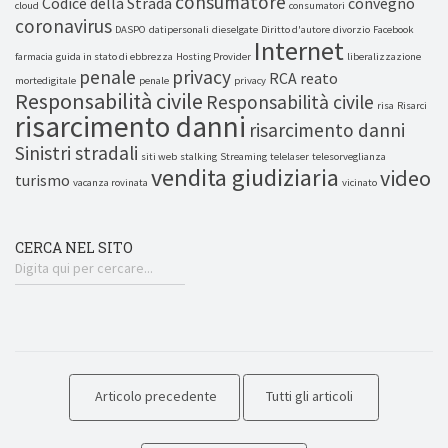
consumatore
Codice della Strada
convegno
cloud
consumatori
coronavirus
DASPO
datipersonali
dieselgate
Diritto d'autore
divorzio
Facebook
Internet
farmacia
guida in stato di ebbrezza
Hosting Provider
liberalizzazione
penale
privacy
RCA
reato
mortedigitale
penale
privacy
Responsabilità civile
Responsabilità civile
risa
Risarci
risarcimento danni
risarcimento danni
Sinistri stradali
siti web
stalking
Streaming
telelaser
telesorveglianza
vendita giudiziaria
video
turismo
vacanza rovinata
vicinato
CERCA NEL SITO
Articolo precedente
Tutti gli articoli