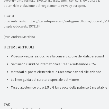
avvertimento formale, rivolto alle istituzioni, con cui si evidenzia la
potenziale violazione del Regolamento Privacy Europeo.
Il link al
provvedimento: https://garanteprivacy.it/web/guest/home/docweb/-/
display/docweb/9578184
(avv. Andrea Martinis)
ULTIMI ARTICOLI
Videosorveglianza: occhio alla conservazione dei dati personali!
Seminario Giuridico Internazionale 13 e 14 settembre 2024
Metadati di posta elettronica: le raccomandazioni alle aziende
Le linee guida del curatore speciale del minore
Tasso alcolemico oltre 1,5 g/l: la revoca della patente è inevitabile
TAG