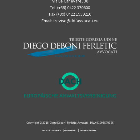
Via Le Canevare, 30
Tel. (+39) 0422 370600
Fax (+39) 0422 1959210
Email:
treviso@ddfavvocati.eu
Copyright © 2018 Diego Deboni Ferletic: Avvocati | P.IVA 01098570326
|
|
Privacy & Cookie Policy
Mappa del sito
Website by BI@Work