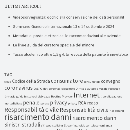
ULTIMI ARTICOLI
Videosorveglianza: occhio alla conservazione dei dati personali!
Seminario Giuridico Internazionale 13 e 14 settembre 2024
Metadati di posta elettronica: le raccomandazioni alle aziende
Le linee guida del curatore speciale del minore
Tasso alcolemico oltre 1,5 g/l: la revoca della patente è inevitabile
TAG
consumatore
Codice della Strada
convegno
cloud
consumatori
coronavirus
DASPO
datipersonali
dieselgate
Diritto d'autore
divorzio
Facebook
Internet
farmacia
guida in stato di ebbrezza
Hosting Provider
liberalizzazione
penale
privacy
RCA
reato
mortedigitale
penale
privacy
Responsabilità civile
Responsabilità civile
risa
Risarci
risarcimento danni
risarcimento danni
Sinistri stradali
siti web
stalking
Streaming
telelaser
telesorveglianza