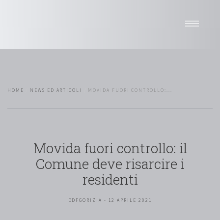
Home
Studio
Professionisti
HOME
NEWS ED ARTICOLI
MOVIDA FUORI CONTROLLO:...
Sedi
News
Attività
Network
Movida fuori controllo: il
Pro bono
Comune deve risarcire i
Selettore di lingua
residenti
DDFGORIZIA - 12 APRILE 2021