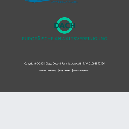
Copyright © 2018 Diego Deboni Ferletic: Avvocati | P.IVA 01098570326
|
|
Privacy & Cookie Policy
Mappa del sito
Website by BI@Work