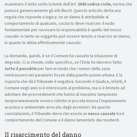
esaminare il tutto sotto la lente dell’art.
2043
codice civile
, norma che
punisce genericamente gli atti illeciti. Questo articolo detta una
regola che risponde a logica: se un danno è attribuibile al
comportamento di qualcuno, costui lo deve risarcire. Il nodo
fondamentale per ravvisare la responsabilità è quello del nesso
causale: in tanto un soggetto può essere tenuto a risarcire un danno,
in quanto lo abbia effettivamente causato.
La domanda, quindi, è se il Comune ha causato la situazione di
degrado. Ci si chiede, nello specifico, se l’Ente ha davvero fatto
tutto il possibile
per fare in modo che i rumori della zona
rientrassero nei parametri fissati dalla pianificazione urbana. E la
risposta che dà il Tribunale è negativa. Secondo il Giudice, infatti, il
Comune negli anni si è interessato al problema, ma si è limitato ad
adottare dei provvedimenti che hanno al massimo tamponato
temporaneamente ovvero ridotto in piccola misura l’inquinamento
acustico e ambientale arrecato dagli avventori. Da queste
constatazioni, il Tribunale rileva che esiste un
nesso causale
tra il
comportamento del Comune e il danno lamentato dai residenti.
Il risarcimento del danno