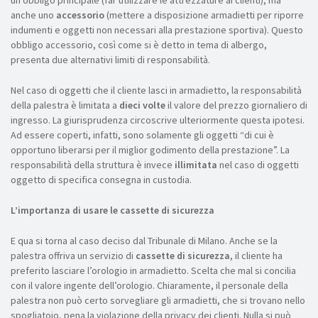
un obbligo principale (far utilizzare le attrezzature ai clienti), ma
anche uno
accessorio
(mettere a disposizione armadietti per riporre
indumenti e oggetti non necessari alla prestazione sportiva). Questo
obbligo accessorio, così come si è detto in tema di albergo,
presenta due alternativi limiti di responsabilità.
Nel caso di oggetti che il cliente lasci in armadietto, la responsabilità
della palestra è limitata a
dieci volte
il valore del prezzo giornaliero di
ingresso. La giurisprudenza circoscrive ulteriormente questa ipotesi.
Ad essere coperti, infatti, sono solamente gli oggetti “di cui è
opportuno liberarsi per il miglior godimento della prestazione”. La
responsabilità della struttura è invece
illimitata
nel caso di oggetti
oggetto di specifica consegna in custodia.
L’importanza di usare le cassette di sicurezza
E qua si torna al caso deciso dal Tribunale di Milano. Anche se la
palestra offriva un servizio di
cassette di sicurezza
, il cliente ha
preferito lasciare l’orologio in armadietto. Scelta che mal si concilia
con il valore ingente dell’orologio. Chiaramente, il personale della
palestra non può certo sorvegliare gli armadietti, che si trovano nello
spogliatoio, pena la violazione della privacy dei clienti. Nulla si può