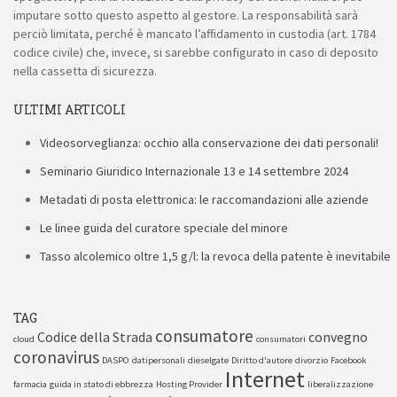
imputare sotto questo aspetto al gestore. La responsabilità sarà
perciò limitata, perché è mancato l’affidamento in custodia (art. 1784
codice civile) che, invece, si sarebbe configurato in caso di deposito
nella cassetta di sicurezza.
ULTIMI ARTICOLI
Videosorveglianza: occhio alla conservazione dei dati personali!
Seminario Giuridico Internazionale 13 e 14 settembre 2024
Metadati di posta elettronica: le raccomandazioni alle aziende
Le linee guida del curatore speciale del minore
Tasso alcolemico oltre 1,5 g/l: la revoca della patente è inevitabile
TAG
consumatore
Codice della Strada
convegno
cloud
consumatori
coronavirus
DASPO
datipersonali
dieselgate
Diritto d'autore
divorzio
Facebook
Internet
farmacia
guida in stato di ebbrezza
Hosting Provider
liberalizzazione