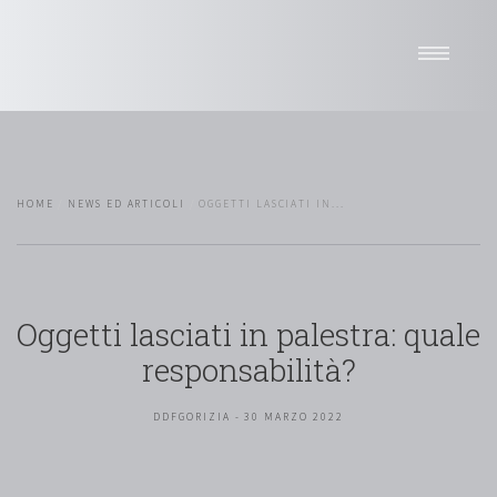
Home
Studio
Professionisti
HOME
NEWS ED ARTICOLI
OGGETTI LASCIATI IN...
Sedi
News
Attività
Network
Oggetti lasciati in palestra: quale
Pro bono
responsabilità?
Selettore di lingua
DDFGORIZIA - 30 MARZO 2022