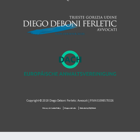
Copyright © 2018 Diego Deboni Ferletic: Avvocati | P.IVA 01098570326
|
|
Privacy & Cookie Policy
Mappa del sito
Website by BI@Work