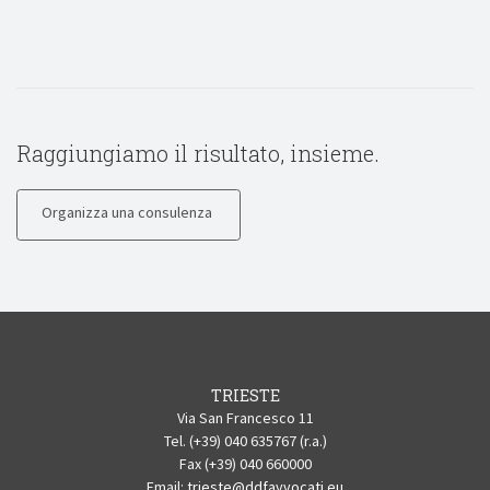
Raggiungiamo il risultato, insieme.
Organizza una consulenza
TRIESTE
Via San Francesco 11
Tel. (+39) 040 635767 (r.a.)
Fax (+39) 040 660000
Email:
trieste@ddfavvocati.eu