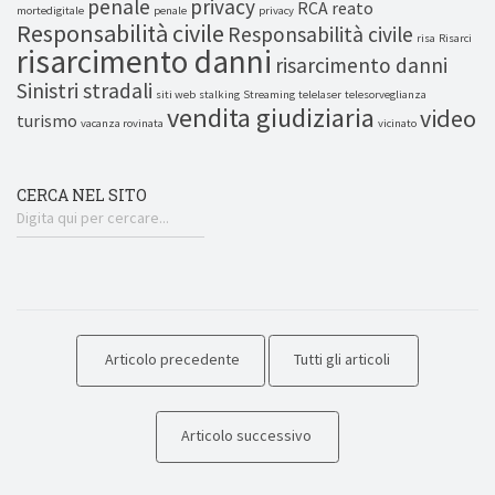
penale
privacy
RCA
reato
mortedigitale
penale
privacy
Responsabilità civile
Responsabilità civile
risa
Risarci
risarcimento danni
risarcimento danni
Sinistri stradali
siti web
stalking
Streaming
telelaser
telesorveglianza
vendita giudiziaria
video
turismo
vacanza rovinata
vicinato
CERCA NEL SITO
Articolo precedente
Tutti gli articoli
Articolo successivo